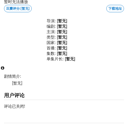
暂时无法播放
豆瓣评分:
[暂无]
下载地址
导演:
[暂无]
编剧:
[暂无]
主演:
[暂无]
类型:
[暂无]
国家:
[暂无]
首播:
[暂无]
集数:
[暂无]
单集片长:
[暂无]
剧情简介:
[暂无]
用户评论
评论已关闭!