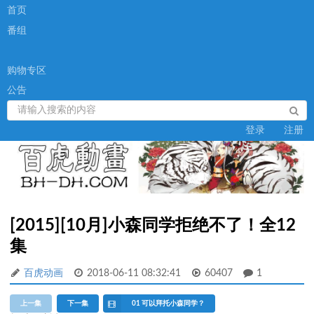
首页
番组
购物专区
公告
登录
注册
[2015][10月]小森同学拒绝不了！全12
集
百虎动画
2018-06-11 08:32:41
60407
1
上一集
下一集
01 可以拜托小森同学？