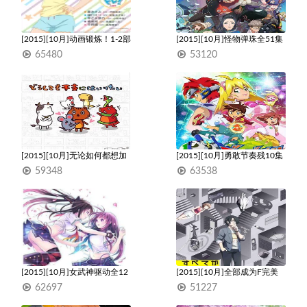
[2015][10月]动画锻炼！1-2部
[2015][10月]怪物弹珠全51集
全24集
+SP
65480
53120
1
1
[2015][10月]无论如何都想加
[2015][10月]勇敢节奏残10集
入生肖全13集
59348
63538
1
1
[2015][10月]女武神驱动全12
[2015][10月]全部成为F完美
集
的内幕全11集
62697
51227
1
1