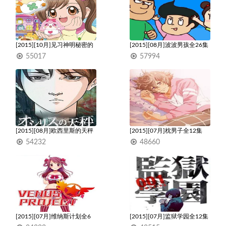
[2015][10月]见习神明秘密的
[2015][08月]波波男孩全26集
爱心蛋全52集
55017
57994
1
1
[2015][08月]欧西里斯的天秤
[2015][07月]枕男子全12集
1-2部20集
54232
48660
1
1
[2015][07月]维纳斯计划全6
[2015][07月]监狱学园全12集