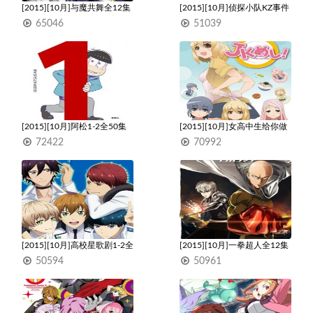
[2015][10月]与魔共舞全12集
[2015][10月]侦探小队KZ事件
簿全16集
65046
51039
1
1
[2015][10月]阿松1-2全50集
[2015][10月]女高中生给你做
+SP
饭了！全26集
72422
70992
1
1
[2015][10月]高校星歌剧1-2全
[2015][10月]一拳超人全12集
24集
+OVA
50594
50961
1
1