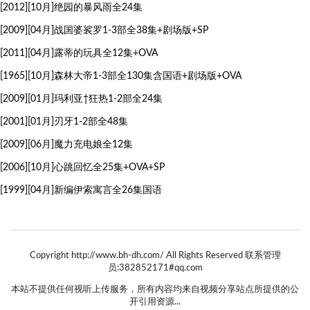
[2012][10月]绝园的暴风雨全24集
[2009][04月]战国婆裟罗1-3部全38集+剧场版+SP
[2011][04月]露蒂的玩具全12集+OVA
[1965][10月]森林大帝1-3部全130集含国语+剧场版+OVA
[2009][01月]玛利亚†狂热1-2部全24集
[2001][01月]刃牙1-2部全48集
[2009][06月]魔力充电娘全12集
[2006][10月]心跳回忆全25集+OVA+SP
[1999][04月]新编伊索寓言全26集国语
Copyright http://www.bh-dh.com/ All Rights Reserved 联系管理
员:382852171#qq.com
本站不提供任何视听上传服务，所有内容均来自视频分享站点所提供的公
开引用资源...