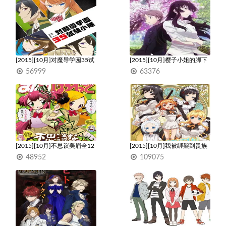
[2015][10月]对魔导学园35试
[2015][10月]樱子小姐的脚下
验小队全12集
埋着尸体全12集
56999
63376
1
1
[2015][10月]不思议美眉全12
[2015][10月]我被绑架到贵族
集
女校当“庶民样本”全12集
48952
109075
1
1