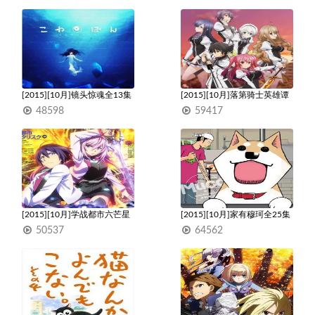
1
1
[2015][10月]镜头惊魂全13集
[2015][10月]落第骑士英雄谭
全12集
48598
59417
1
1
[2015][10月]学战都市六芒星
[2015][10月]家有穆珂全25集
全24集
50537
64562
1
1