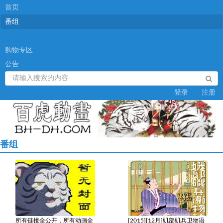
首页
番组
购物专区
公告
登录
注册
番组
所有链接全公开，所有动画全
[2015][12月]矶部矶兵卫物语