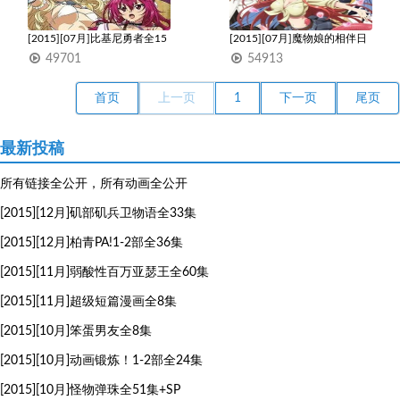
[2015][07月]比基尼勇者全15
[2015][07月]魔物娘的相伴日
集
常全12集
49701
54913
1
1
首页
上一页
下一页
尾页
最新投稿
所有链接全公开，所有动画全公开
[2015][12月]矶部矶兵卫物语全33集
[2015][12月]柏青PA!1-2部全36集
[2015][11月]弱酸性百万亚瑟王全60集
[2015][11月]超级短篇漫画全8集
[2015][10月]笨蛋男友全8集
[2015][10月]动画锻炼！1-2部全24集
[2015][10月]怪物弹珠全51集+SP