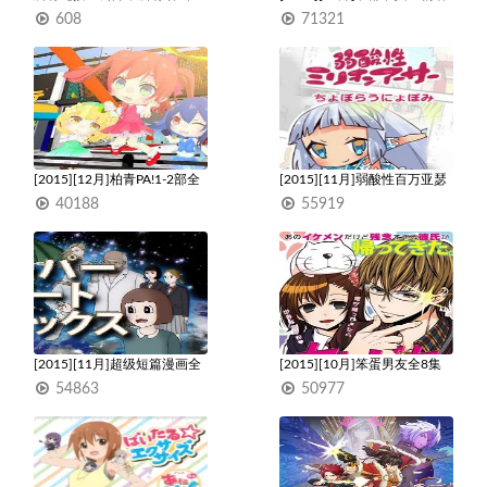
公开
全33集
608
71321
0
1
[2015][12月]柏青PA!1-2部全
[2015][11月]弱酸性百万亚瑟
36集
王全60集
40188
55919
1
1
[2015][11月]超级短篇漫画全
[2015][10月]笨蛋男友全8集
8集
54863
50977
1
1