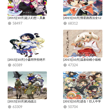
[2015][10月]超人幻想～具象
[2015][10月]彗星路西法全12
革命～全24集
集
58497
68312
1
1
[2015][10月]小森同学拒绝不
[2015][10月]温泉幼精小箱根
了！全12集
全13集
60389
47324
1
1
[2015][10月]机动战士
[2015][10月]进击！巨人中学
GUNDAM铁血孤儿全50集
全12集
63309
50704