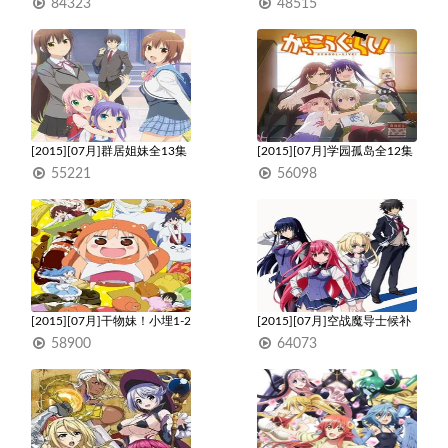
集
84323
48515
1
1
[2015][07月]群居姐妹全13集
[2015][07月]学园孤岛全12集
55221
56098
1
1
[2015][07月]干物妹！小埋1-2
[2015][07月]空战魔导士候补
全24集
生的教官全12集
58900
64073
1
1