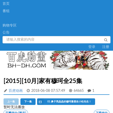
首页
番组
购物专区
公告
登录
注册
[2015][10月]家有穆珂全25集
百虎动画
2018-06-08 07:57:49
64665
1
上一集
下一集
01 鼻子亮晶晶的穆珂最喜欢小松先生！
暂时无法播放
豆瓣评分:
[暂无]
下载地址