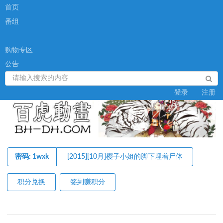
首页
番组
购物专区
公告
登录
注册
密码: 1wxk
[2015][10月]樱子小姐的脚下埋着尸体
积分兑换
签到赚积分