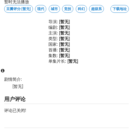
暂时无法播放
豆瓣评分:
[暂无]
现代
城市
竞技
科幻
超级系
下载地址
导演:
[暂无]
编剧:
[暂无]
主演:
[暂无]
类型:
[暂无]
国家:
[暂无]
首播:
[暂无]
集数:
[暂无]
单集片长:
[暂无]
剧情简介:
[暂无]
用户评论
评论已关闭!