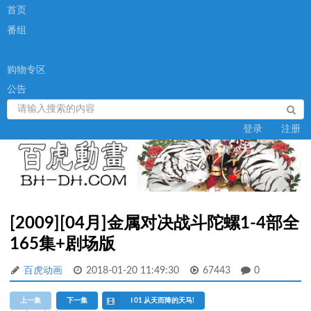
首页
番组
购物专区
公告
登录
注册
[2009][04月]金属对决战斗陀螺1-4部全
165集+剧场版
百虎动画
2018-01-20 11:49:30
67443
0
上一集
下一集
Ⅰ 01 从天而降的天马!