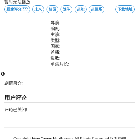
暂时无法播放
豆瓣评分:
???
未来
校园
战斗
超能
超级系
下载地址
导演:
编剧:
主演:
类型:
国家:
首播:
集数:
单集片长:
剧情简介:
用户评论
评论已关闭!