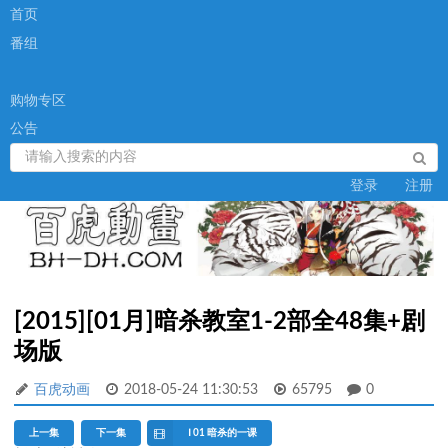
首页
番组
购物专区
公告
登录
注册
[2015][01月]暗杀教室1-2部全48集+剧
场版
百虎动画
2018-05-24 11:30:53
65795
0
上一集
下一集
Ⅰ 01 暗杀的一课