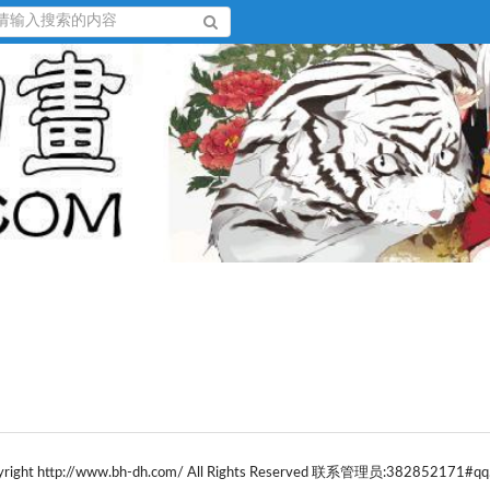
yright http://www.bh-dh.com/ All Rights Reserved 联系管理员:382852171#qq