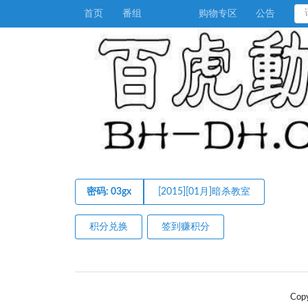
首页
番组
购物专区
公告
密码: 03gx
[2015][01月]暗杀教室
积分兑换
签到赚积分
Cop