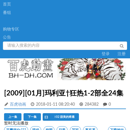
首页
番组
购物专区
公告
登录
注册
[2009][01月]玛利亚†狂热1-2部全24集
百虎动画
2018-01-11 08:20:40
284382
0
上一集
下一集
Ⅰ 02 甜美的疼痛
暂时无法播放
豆瓣评分:
???
现代
校园
日常
写实
真实系
下载地址