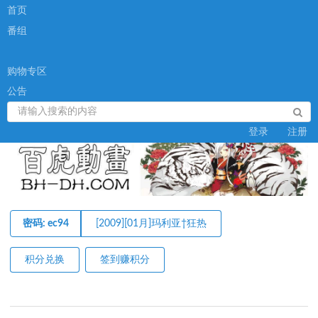
首页
番组
购物专区
公告
登录
注册
密码: ec94
[2009][01月]玛利亚†狂热
积分兑换
签到赚积分