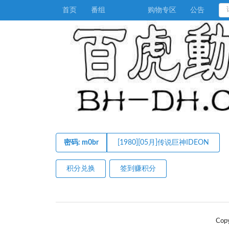
首页
番组
购物专区
公告
密码: m0br
[1980][05月]传说巨神IDEON
积分兑换
签到赚积分
Cop