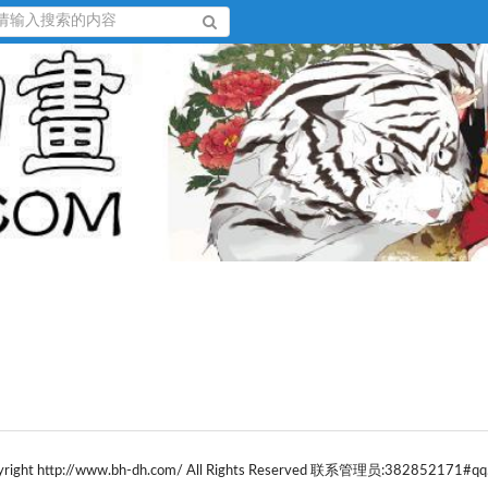
yright http://www.bh-dh.com/ All Rights Reserved 联系管理员:382852171#qq