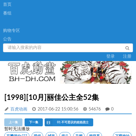
首页
番组
购物专区
公告
登录
注册
[1998][10月]丽佳公主全52集
百虎动画
2017-06-22 15:00:56
54676
0
上一集
下一集
01 不可思议的娃娃战士
暂时无法播放
豆瓣评分:
???
现代
城市
战斗
马猴
超级系
下载地址