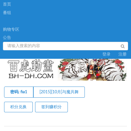
首页
番组
购物专区
公告
登录
注册
密码: fia1
[2015][10月]与魔共舞
积分兑换
签到赚积分