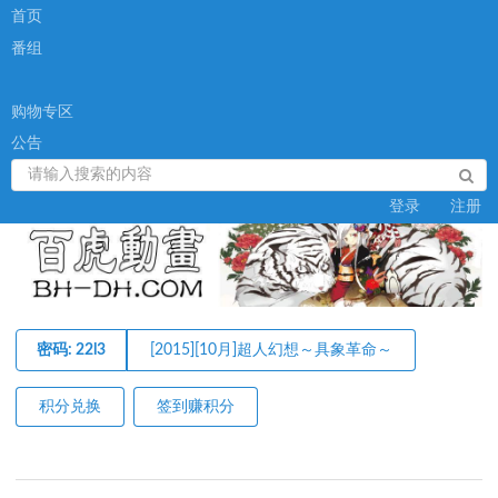
首页
番组
购物专区
公告
登录
注册
密码: 22l3
[2015][10月]超人幻想～具象革命～
积分兑换
签到赚积分