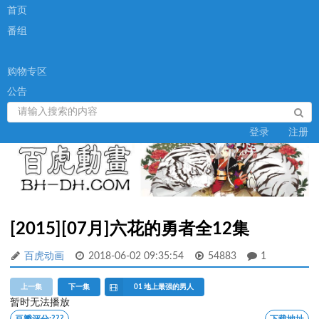
首页
番组
购物专区
公告
登录
注册
[2015][07月]六花的勇者全12集
百虎动画
2018-06-02 09:35:54
54883
1
上一集
下一集
01 地上最强的男人
暂时无法播放
豆瓣评分:
???
下载地址