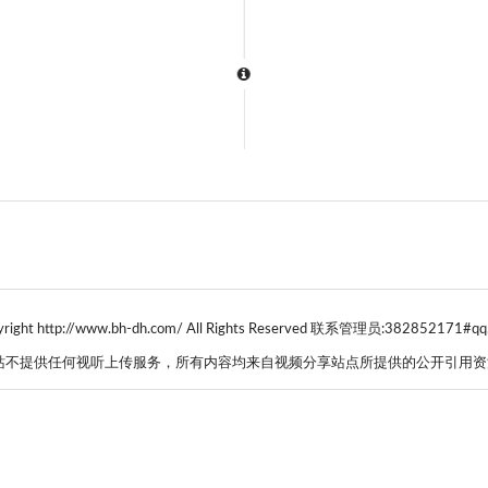
yright http://www.bh-dh.com/ All Rights Reserved 联系管理员:382852171#qq
站不提供任何视听上传服务，所有内容均来自视频分享站点所提供的公开引用资源.