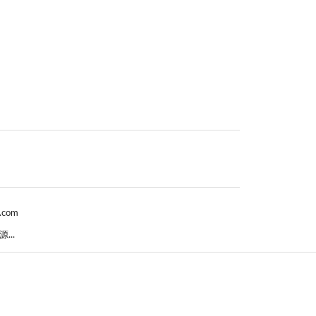
.com
..