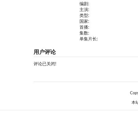
编剧:
主演:
类型:
国家:
首播:
集数:
单集片长:
用户评论
评论已关闭!
Cop
本