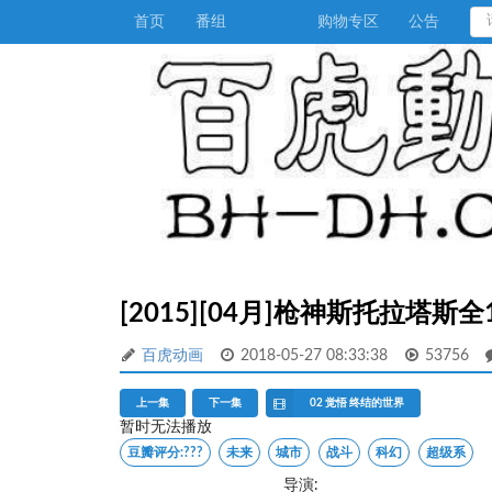
首页
番组
购物专区
公告
[2015][04月]枪神斯托拉塔斯全
百虎动画
2018-05-27 08:33:38
53756
上一集
下一集
02 觉悟 终结的世界
暂时无法播放
豆瓣评分:
???
未来
城市
战斗
科幻
超级系
导演: