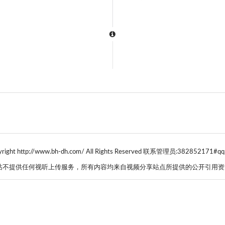
yright http://www.bh-dh.com/ All Rights Reserved 联系管理员:382852171#qq
站不提供任何视听上传服务，所有内容均来自视频分享站点所提供的公开引用资源.