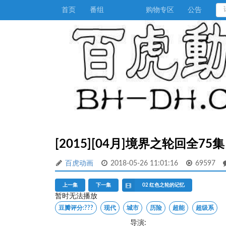
首页
番组
购物专区
公告
[2015][04月]境界之轮回全75集
百虎动画
2018-05-26 11:01:16
69597
上一集
下一集
02 红色之轮的记忆
暂时无法播放
豆瓣评分:
???
现代
城市
历险
超能
超级系
导演: