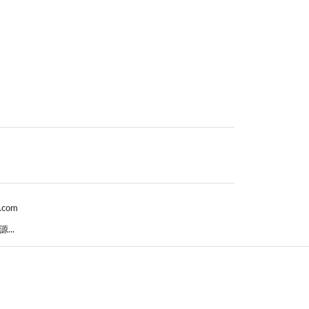
.com
..