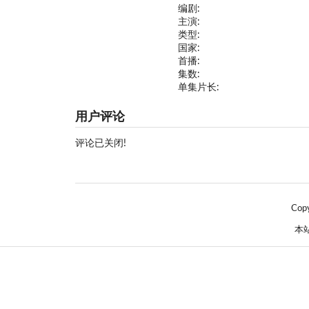
编剧:
主演:
类型:
国家:
首播:
集数:
单集片长:
用户评论
评论已关闭!
Cop
本