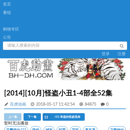
首页
番组
购物专区
公告
登录
注册
[2014][10月]怪盗小丑1-4部全52集
百虎动画
2018-05-17 11:42:54
84875
0
上一集
下一集
Ⅰ 01 奇迹的怪盗现身
暂时无法播放
豆瓣评分:
???
现代
城市
犯罪
写实
真实系
下载地址