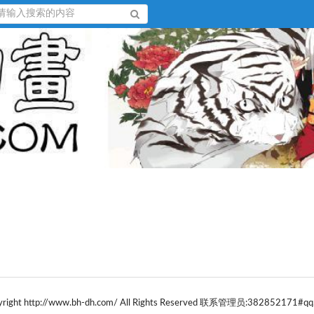
yright http://www.bh-dh.com/ All Rights Reserved 联系管理员:382852171#qq