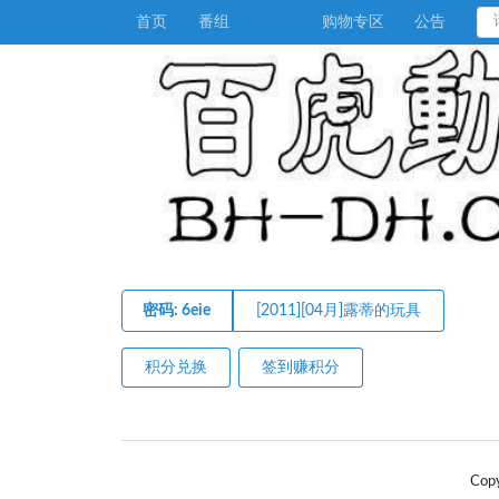
首页
番组
购物专区
公告
密码: 6eie
[2011][04月]露蒂的玩具
积分兑换
签到赚积分
Cop