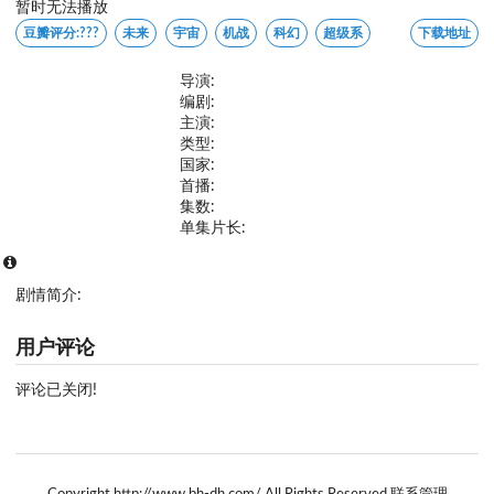
暂时无法播放
豆瓣评分:
???
未来
宇宙
机战
科幻
超级系
下载地址
导演:
编剧:
主演:
类型:
国家:
首播:
集数:
单集片长:
剧情简介:
用户评论
评论已关闭!