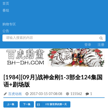
首页
番组
购物专区
公告
登录
注册
[1984][09月]战神金刚1-3部全124集国
语+剧场版
百虎动画
2017-03-15 07:08:08
115562
1
上一集
下一集
Ⅰ 02 新世界的第一天